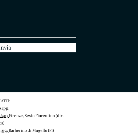
Invia
ATTI:
sapp:
66915
Firenze, Sesto Fiorentino (dir.
ca)
15654
Barberino di Mugello (FI)