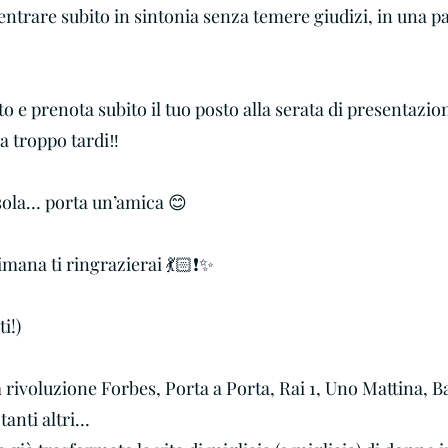
i entrare subito in sintonia senza temere giudizi, in una pa
sotto e prenota subito il tuo posto alla serata di presentazio
 troppo tardi‼️
sola… porta un’amica 😊
mana ti ringrazierai 💃🏻❗️✨
ti!)
 rivoluzione Forbes, Porta a Porta, Rai 1, Uno Mattina, Ba
tanti altri…