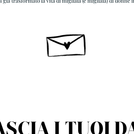
 già trasformato la vita di migliaia (e migliaia) di donne 