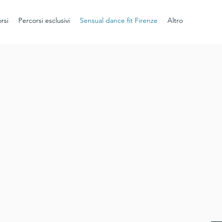
l 12 al 18 settembre 2022
rsi
Percorsi esclusivi
Sensual dance fit Firenze
Altro