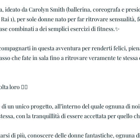
, ideato da Carolyn Smith (ballerina, coreografa e presid
", Rai 1), per sole donne nato per far ritrovare sensualità,
base combinati a dei semplici esercizi di fitness.✨
ccompagnarti in questa avventura per renderti felici, pien
sso che fate in sala fino a ritrovare veramente te stessa 
lta loro 👇🏼
te di un unico progetto, all’interno del quale ognuna di no
tessa, con la tranquillità di essere accettata per quello ch
amarsi di più, conoscere delle donne fantastiche, ognuna d