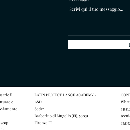
sario il
LATIN PROJECT DANCE ACADEMY -
CONT
ttuare e
ASD
What
ovviamente
Sede:
35153
Barberino di Mugello (FI), 50031
tecni
i scopi
Firenze FI
33435
 la