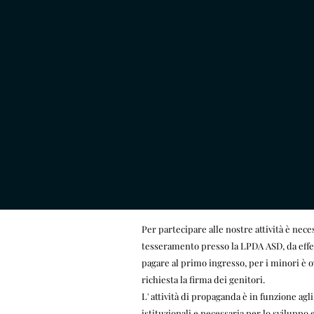
Per partecipare alle nostre attività è neces
tesseramento presso la LPDA ASD, da effe
pagare al primo ingresso, per i minori è 
richiesta la firma dei genitori.
​L' attività di propaganda è in funzione agl
istituzionali e necessaria per lo sviluppo e