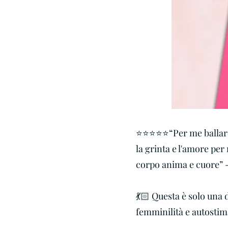
⭐️⭐️⭐️⭐️⭐️“Per me ballar
la grinta e l'amore per
corpo anima e cuore” -
💃🏻 Questa è solo una d
femminilità e autostim