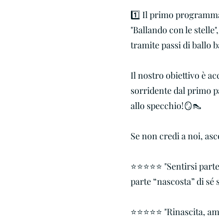
1️⃣ Il primo programma
"Ballando con le stelle
tramite passi di ballo 
Il nostro obiettivo è a
sorridente dal primo pa
allo specchio!🪞👠
Se non credi a noi, asco
⭐️⭐️⭐️⭐️⭐️ "Sentirsi par
parte “nascosta” di sé s
⭐️⭐️⭐️⭐️⭐️ "Rinascita, 