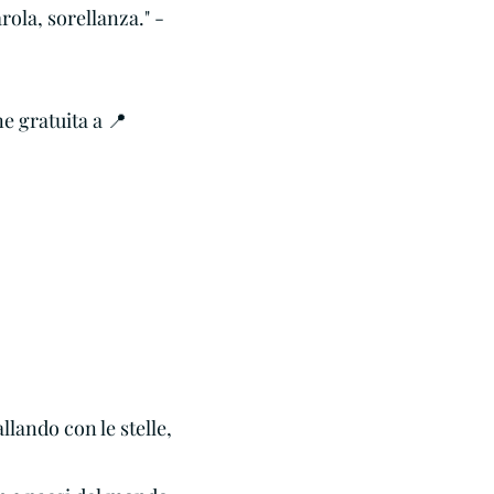
rola, sorellanza." -
ne gratuita a 📍
llando con le stelle,