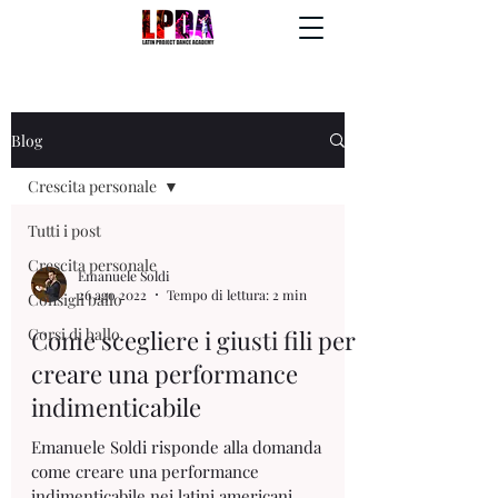
Blog
Crescita personale
Tutti i post
Crescita personale
Emanuele Soldi
26 ago 2022
Tempo di lettura: 2 min
Consigli ballo
Corsi di ballo
Come scegliere i giusti fili per
creare una performance
indimenticabile
Emanuele Soldi risponde alla domanda
come creare una performance
indimenticabile nei latini americani.